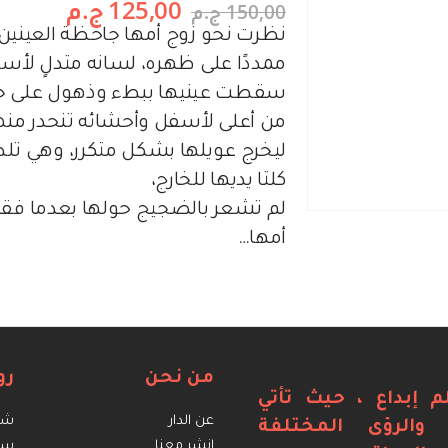
125,00
ج.م
150,00
ج.م
نظرت نحو زوج أمها جاحظة العينين 
ممددًا على ظهره، لسانه متدلٍ لأسف
سقطت عينيها ببطء وذهول على 
من أعلى لأسفل وأحشائه تنحدر منها ي
ليخرج عويلها بشكل متكرر، وهي تل
كلتا يديها للخارج،
لم تشعر بالضجيج حولها بعدما فقدت
أمها…
من نحن
رو
م إبداع ، حيث تأتي
عن الدار
شرو
ة والرؤى المختلفة
انشر معنا
سي