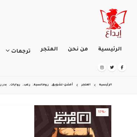
الرئيسية
من نحن
المتجر
ترجمات
الرئيسية
المتجر
أكشن-تشويق
,
رومانسية
,
رعب
,
روايات
,
بدر 
-17%