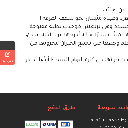
من هيئته،
ل، وعيناه مثبتتان نحو سقف الغرفة !
جسده وهي ترتعش فوجدت بطنه مفتوحة
مينًا ويسارًا وكأنه أخرجها من داخله ببطئ،
طم وجهها حتى تجمع الجيران ليجرونها من
←
 قوتها من كثرة النواح لتسقط أرضًا بجوار
انشر كتابك
ابط سريعة
طرق الدفع
ط وأحكام الاستخدام
اسة الخصوصية