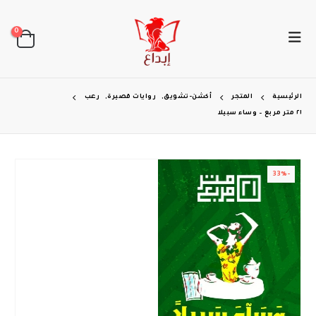
0
الرئيسية
المتجر
أكشن-تشويق
,
روايات قصيرة
,
رعب
٢١ متر مربع – وساء سبيلا
-33%