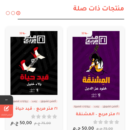
منتجات ذات صلة
-33%
-33%
←
أكشن-تشويق
,
رعب
,
روايات قصيرة
أكشن-تشويق
,
رعب
,
روايات قصيرة
٢١ متر مربع – قيد حياة
٢١ متر مربع – المشنقة
انشر كتابك
out of 5
0
50,00
ج.م
75,00
ج.م
out of 5
0
50,00
ج.م
75,00
ج.م