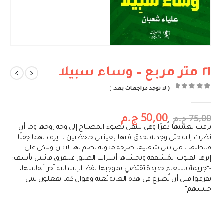
٢١ متر مربع – وساء سبيلا
( لا توجد مراجعات بعد. )
out of 5
0
50,00
ج.م
75,00
ج.م
برقت بعينيها ذُعرًا وهي تنتقل بضوء المصباح إلى وجه زوجها وما أن
نظرت إليه حتى وجدته يحدق فيها بعينين جاحظتين لا يرف لهما جفنًا؛
فانطلقت من بين شفتيها صرخة مدوية تصم لها الآذان وتبكي على
إثرها القلوب المُشفقة وتخشاها أسراب الطيور فتتفرق قائلين بأسف:
-“جريمة شنعاء جديدة تقتضي بموجبها لفظ الإنسانية آخر أنفاسها،
تفرقوا قبل أن نُصرع في هذه الغابة بُغتة وهوان كما يفعلون ببني
جنسهم”.