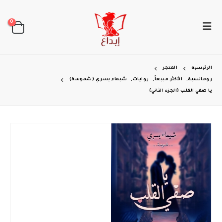
0
الرئيسية
المتجر
رومانسية
,
الأكثر مبيعاً
,
روايات
,
شيماء يسري (شموسة)
يا صفي القلب (الجزء الثاني)