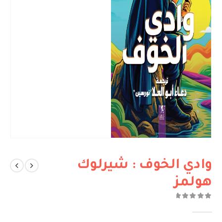
وادي الخوف : شيرلوك
هولمز
out of 5
0