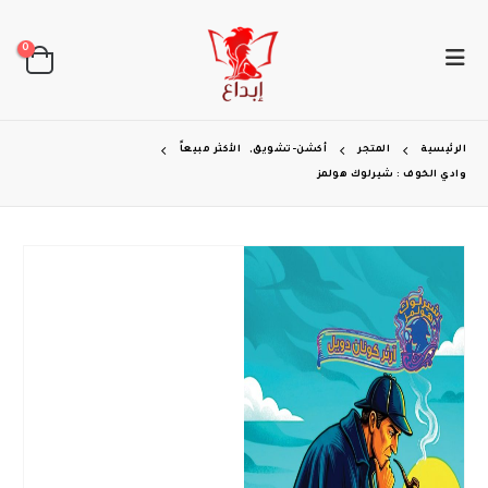
0
الرئيسية
المتجر
أكشن-تشويق
,
الأكثر مبيعاً
وادي الخوف : شيرلوك هولمز