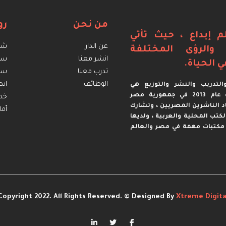
من نحن
رو
م إبداع ، حيث تأتي
عن الدار
شرو
ة والرؤى المختلفة
انشر معنا
سي
ي الحياة.
تدرب معنا
سيا
الوظائف
اتص
لتدريب والنشر والتوزيع هي
مؤسسة مصرية تأسست عام 2013 في جمهورية مصر
خدم
د الناشرين المصريين ، وتشارك
أما
 الكتب المحلية والعربية ، ولديها
مكتبات مهمة في مصر والعالم
Copyright 2022. All Rights Reserved. © Designed By
Xtreme Digita