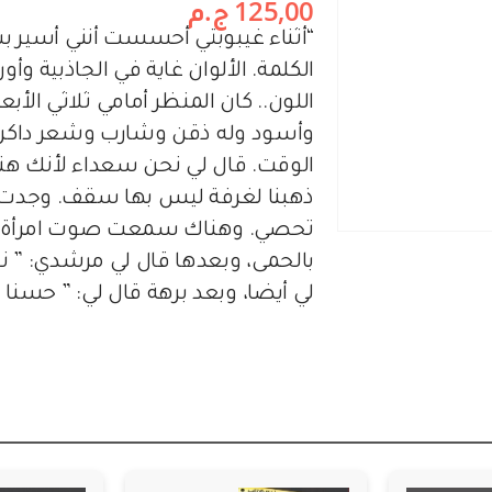
125,00
ج.م
“أثناء غيبوبتي أحسست أنني أسير ب
الكلمة. الألوان غاية في الجاذبية وأو
اللون.. كان المنظر أمامي ثلاثي الأبع
وأسود وله ذقن وشارب وشعر داكن ال
الوقت. قال لي نحن سعداء لأنك هنا..
ذهبنا لغرفة ليس بها سقف. وجدت ب
تحصي. وهناك سمعت صوت امرأة يأت
بالحمى، وبعدها قال لي مرشدي: ” نح
لي أيضا، وبعد برهة قال لي: ” حسنا