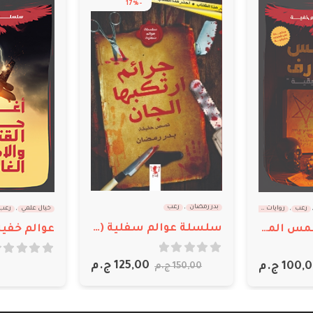
-17%
بدر رمضان
,
رعب
رعب
,
روايات قصيرة
خيال علمي
,
رعب
سلسلة عوالم سفلية ( جرائم ارتكبها الجان )
عوالم خفية: شمس المعارف
out of 5
0
out of 5
0
125,00
ج.م
100,
ج.م
150,00
ج.م