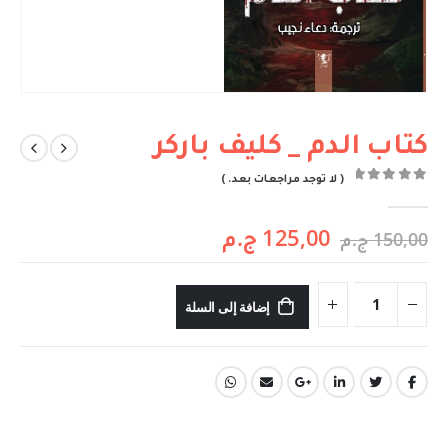
كتاب الدم _ كليف باركر
( لا توجد مراجعات بعد. )
out of 5
0
125,00
ج.م
150,00
ج.م
إضافة إلى السلة