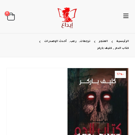
0
الرئيسية
المتجر
ترجمات
,
رعب
,
أحدث الإصدرات
كتاب الدم _ كليف باركر
-17%