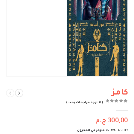
كامز
( لا توجد مراجعات بعد. )
out of 5
0
300,00
ج.م
AVAILABILITY:
25 متوفر في المخزون