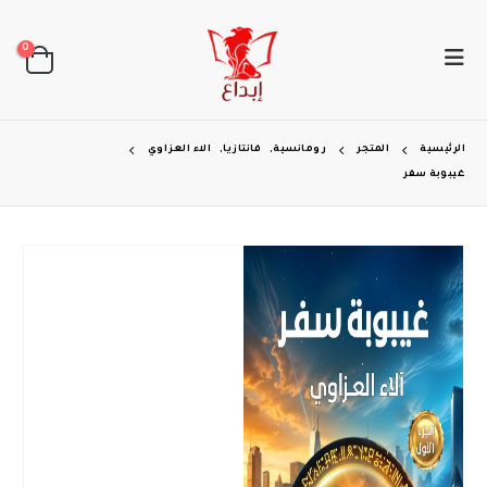
0
الرئيسية
المتجر
رومانسية
,
فانتازيا
,
الاء العزاوي
غيبوبة سفر