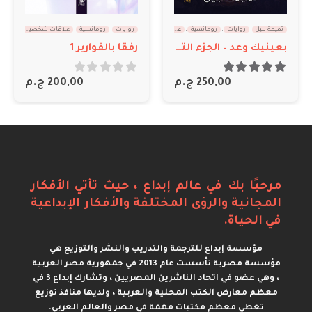
تميمة نبيل
,
روايات
,
رومانسية
,
علاقات شخصية
روايات
,
رومانسية
,
علاقات شخصية
,
منال سالم
طائف في رحلة أبدية – الجزء الثاني
رفقا بالقوارير 1
out of 5
0
300,00
ج.م
out of 5
0
200,00
ج.م
مرحبًا بك في عالم إبداع ، حيث تأتي الأفكار
المجانية والرؤى المختلفة والأفكار الإبداعية
في الحياة.
مؤسسة إبداع للترجمة والتدريب والنشر والتوزيع هي
مؤسسة مصرية تأسست عام 2013 في جمهورية مصر العربية
، وهي عضو في اتحاد الناشرين المصريين ، وتشارك إبداع 3 في
معظم معارض الكتب المحلية والعربية ، ولديها منافذ توزيع
تغطي معظم مكتبات مهمة في مصر والعالم العربي.