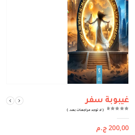
غيبوبة سفر
( لا توجد مراجعات بعد. )
out of 5
0
200,00
ج.م