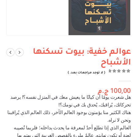
عوالم خفية: بيوت تسكنها
الأشباح
( لا توجد مراجعات بعد. )
out of 5
0
100,00
ج.م
هل شعرت يومًا أن كيانًا ما يعيش معك في المنزل نفسه؟! يرصد
تحركاتك، يُراقبك، يُحدق بك في نومك؟!
هناك الكثير منا يؤمنون بوجود العالم الآخر، ذلك العالم الذي يُراقبنا
ونحن لا نراه.
العالم الذي إذا تطلع أحدٌ لمعرفة ما يحدث بداخله؛ فلربما تُصيبه
لعنة أو تكون نهايته. عالمٌ مليء بالقصص الغريبة التي يهتم بها