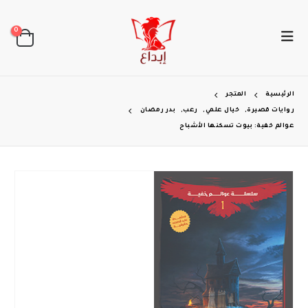
0
الرئيسية
المتجر
روايات قصيرة
,
خيال علمي
,
رعب
,
بدر رمضان
عوالم خفية: بيوت تسكنها الأشباح