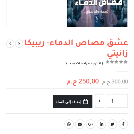
عشق مصاص الدماء- ريبيكا
زانيتي
( لا توجد مراجعات بعد. )
out of 5
0
250,00
ج.م
300,00
ج.م
إضافة إلى السلة