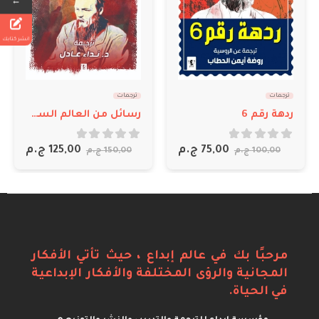
←
انشر كتابك
ترجمات
ترجمات
ردهة رقم 6
رسائل من العالم السفلي
out of 5
0
out of 5
0
75,00
ج.م
125,00
ج.م
100,00
ج.م
150,00
ج.م
مرحبًا بك في عالم إبداع ، حيث تأتي الأفكار
المجانية والرؤى المختلفة والأفكار الإبداعية
في الحياة.