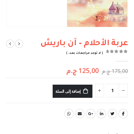
عربة الأحلام – آن باريش
( لا توجد مراجعات بعد. )
out of 5
0
125,00
ج.م
175,00
ج.م
إضافة إلى السلة