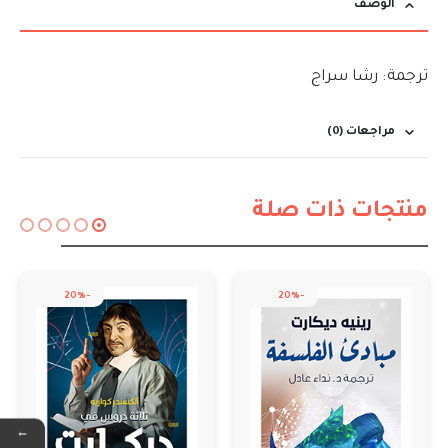
الوصف
ترجمة: رشا سراج
مراجعات (0)
منتجات ذات صلة
-20%
-
←