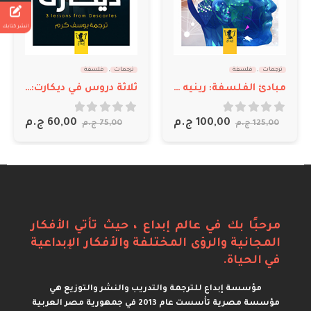
انشر كتابك
ترجمات
ترجمات
,
فلسفة
الليالي البيضاء
مبادئ الفلسفة: رينيه ديكارت
ثلاثة دروس في ديكارت: ألكسندر كواريه
out of 5
0
175,00
out of 5
0
10
ج.م
60,00
ج.م
75,00
ج.م
مرحبًا بك في عالم إبداع ، حيث تأتي الأفكار
المجانية والرؤى المختلفة والأفكار الإبداعية
في الحياة.
مؤسسة إبداع للترجمة والتدريب والنشر والتوزيع هي
مؤسسة مصرية تأسست عام 2013 في جمهورية مصر العربية