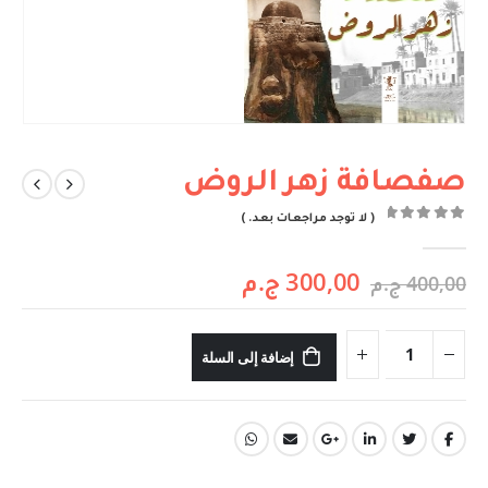
صفصافة زهر الروض
( لا توجد مراجعات بعد. )
out of 5
0
300,00
ج.م
400,00
ج.م
إضافة إلى السلة