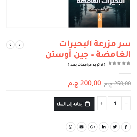
سر مزرعة البحيرات
الغامضة – جين أوستن
( لا توجد مراجعات بعد. )
out of 5
0
200,00
ج.م
250,00
ج.م
إضافة إلى السلة