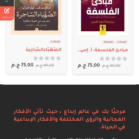
←
انشر كتابك
ترجمات
ترجمات
,
فلسفة
الصَّهْبَاءالسّاحِرة
ثلاثة دروس في ديكارت: ألكسندر كواريه
out of 5
0
75,00
ج.م
out of 5
0
60,00
ج.م
90,00
ج.م
75,00
ج.م
مرحبًا بك في عالم إبداع ، حيث تأتي الأفكار
المجانية والرؤى المختلفة والأفكار الإبداعية
في الحياة.