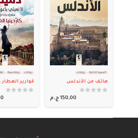
لسيرة الذاتية
,
روايات
روايات
,
رومانسية
,
علاقات شخصية
,
كاردينيا ا
اتف من الأندلس
قوارير العطار – دميتي لا تعبثي بأعواد الحب
out of 5
0
out of 5
150,00
ج.م
300,00
ج.م