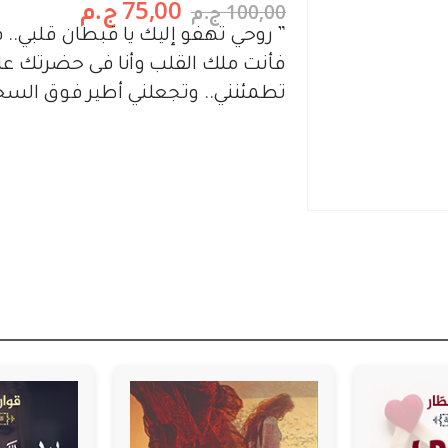
75,00
ج.م
100,00
ج.م
” روحي تهفو إليك يا قبطان قلبي..
فأنت ملك القلب وأنا فى حضرتك ع
تطمئنني.. وتجعلني أطير فوق السح