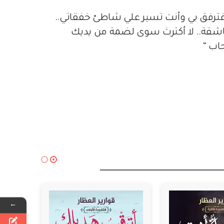
 فترفق بي وأنت تسير علي شاطئ خفقاتي..
اشقة.. لا أكترث سوى لضمة من يديك
اب “
←