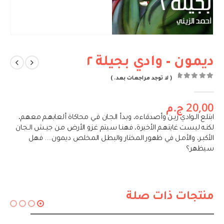
ديمون – وادي بجيلة ٢
( لا توجد مراجعات بعد. )
out of 5
0
20,00
ج.م
ابتلع الـوادي زيـن وأصدقاءه، وبـدأ الجـان فـي محاكاة ألعابهـم معهـم،
لكنـه ليست غايتهـم الأخيرة، فهنـا سيتم غـزو الأرض مـن جيـش الـجـان
الأكبـر، والأمـل في ظهور المختار والبطـل المخلص ديمون…. فهل
سيظهر؟
منتجات ذات صلة