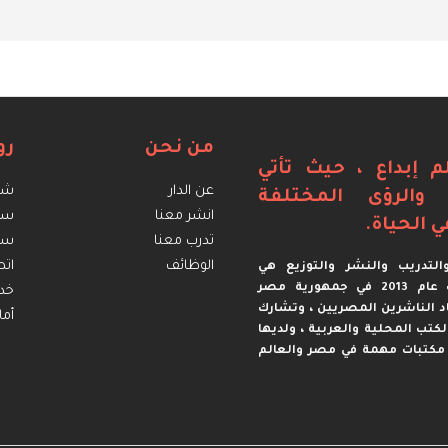
من نحن
رو
م إبداع ، حيث تأتي
عن الدار
شرو
ة والرؤى المختلفة
انشر معنا
سي
ي الحياة.
تدرب معنا
سيا
الوظائف
اتص
لتدريب والنشر والتوزيع هي
مؤسسة مصرية تأسست عام 2013 في جمهورية مصر
خدم
د الناشرين المصريين ، وتشارك
أما
 الكتب المحلية والعربية ، ولديها
مكتبات مهمة في مصر والعالم