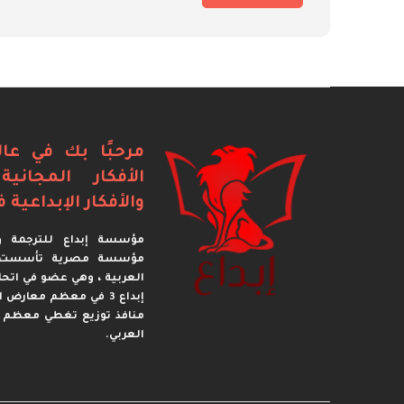
مرحبًا بك في عال
الأفكار المجاني
والأفكار الإبداعية ف
مؤسسة إبداع للترجمة وا
العربية ، وهي عضو في اتحا
إبداع 3 في معظم معارض
منافذ توزيع تغطي معظم 
العربي.