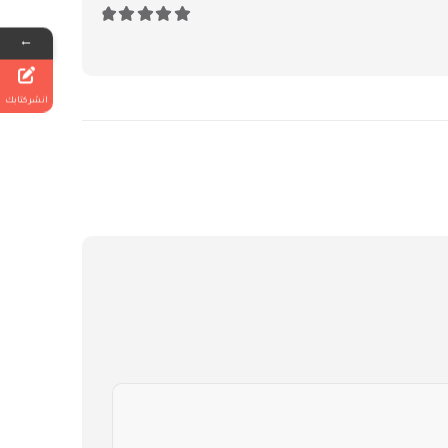
5
من 5
←
انشر كتابك