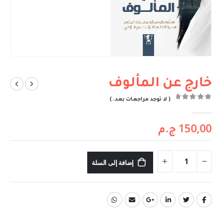
خارج عن المألوف
( لا توجد مراجعات بعد. )
out of 5
0
150,00
ج.م
إضافة إلى السلة