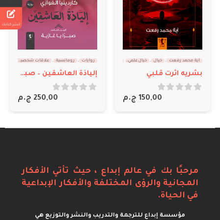
انشر كتابك
رومانسية
روايات
,
رومانسية
,
علاقات شخصية
,
كاردينيا الغوازي
آية محمد رفعت
,
خيال
,
رومانسية
إلياذة العاشقين – صبرا يا غازية
تمائم عشق لم يكتمل
out of 5
0
out of 5
0
250,00
ج.م
125,00
ج.م
مرحبًا بك في عالم إبداع ، حيث تأتي الأفكار
المجانية والرؤى المختلفة والأفكار الإبداعية
في الحياة.
مؤسسة إبداع للترجمة والتدريب والنشر والتوزيع هي