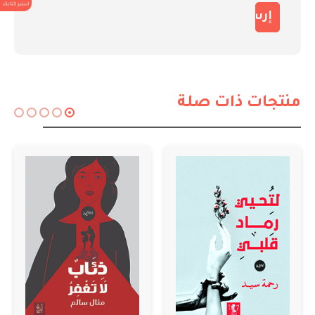
انشر كتابك
منتجات ذات صلة