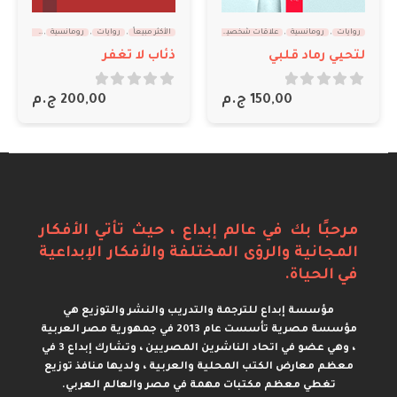
الأكثر مبيعاً
,
روايات
,
رومانسية
,
علاقات شخصية
,
تميمة نبيل
,
منال سالم
روايات
,
رومانسية
,
علاقات شخصية
ذئاب لا تغفر
طائف في رحلة أبدية – الجزء الثالث
out of 5
0
out of 5
0
200,00
ج.م
300,00
ج.م
مرحبًا بك في عالم إبداع ، حيث تأتي الأفكار
المجانية والرؤى المختلفة والأفكار الإبداعية
في الحياة.
مؤسسة إبداع للترجمة والتدريب والنشر والتوزيع هي
مؤسسة مصرية تأسست عام 2013 في جمهورية مصر العربية
، وهي عضو في اتحاد الناشرين المصريين ، وتشارك إبداع 3 في
معظم معارض الكتب المحلية والعربية ، ولديها منافذ توزيع
تغطي معظم مكتبات مهمة في مصر والعالم العربي.