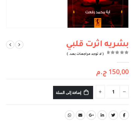
بشريه اثرت قلبي
( لا توجد مراجعات بعد. )
out of 5
0
150,00
ج.م
إضافة إلى السلة