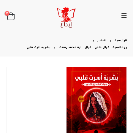
0
الرئيسية
المتجر
رومانسية
,
خيال علمي
,
خيال
,
آية محمد رفعت
بشريه اثرت قلبي