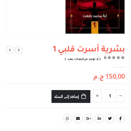
بشرية أسرت قلبي 1
( لا توجد مراجعات بعد. )
out of 5
0
150,00
ج.م
إضافة إلى السلة