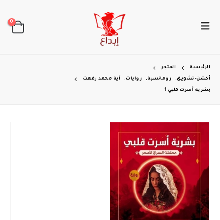
0
الرئيسية
المتجر
أكشن-تشويق
,
رومانسية
,
روايات
,
آية محمد رفعت
بشرية أسرت قلبي 1