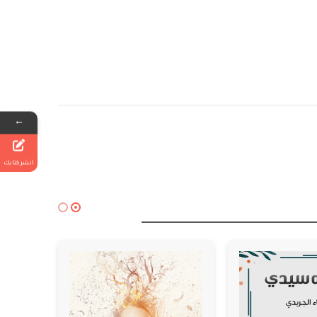
←
انشر كتابك