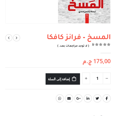
المسخ – فرانز كافكا
( لا توجد مراجعات بعد. )
out of 5
0
175,00
ج.م
إضافة إلى السلة