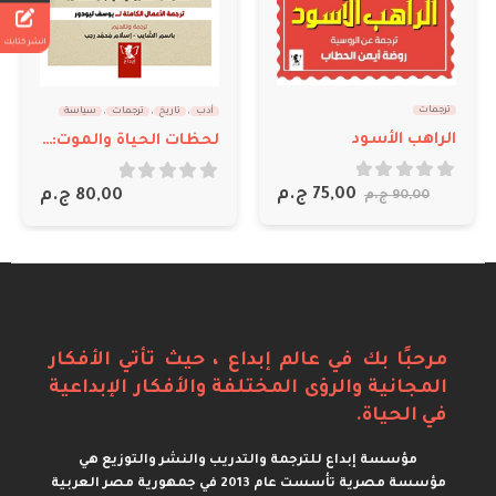
انشر كتابك
ترجمات
أدب
,
تاريخ
,
ترجمات
,
سياسة
بطل صغير وبولزونكوف
لحظات الحياة والموت: الاستيطان اليهودي
out of 5
0
75,00
ج.م
out of 5
0
80,00
ج.م
100,00
ج.م
مرحبًا بك في عالم إبداع ، حيث تأتي الأفكار
المجانية والرؤى المختلفة والأفكار الإبداعية
في الحياة.
مؤسسة إبداع للترجمة والتدريب والنشر والتوزيع هي
مؤسسة مصرية تأسست عام 2013 في جمهورية مصر العربية