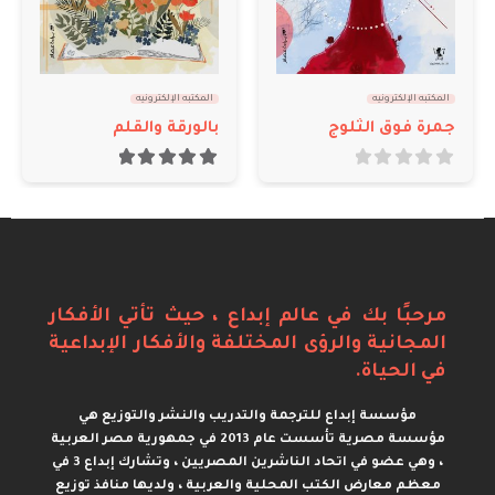
المكتبه الإلكترونيه
,
صوفي
المكتبه الإلكترونيه
الصوفية دين الحب
بالورقة والقلم
out of 5
0
100,00
out of 5
5.00
مرحبًا بك في عالم إبداع ، حيث تأتي الأفكار
المجانية والرؤى المختلفة والأفكار الإبداعية
في الحياة.
مؤسسة إبداع للترجمة والتدريب والنشر والتوزيع هي
مؤسسة مصرية تأسست عام 2013 في جمهورية مصر العربية
، وهي عضو في اتحاد الناشرين المصريين ، وتشارك إبداع 3 في
معظم معارض الكتب المحلية والعربية ، ولديها منافذ توزيع