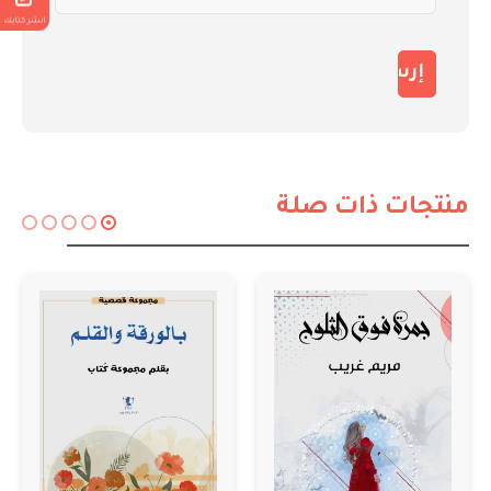
انشر كتابك
منتجات ذات صلة