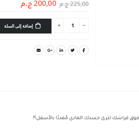
200,00
ج.م
225,00
ج.م
إضافة إلى السلة
فوق فراشك لترى جسدك المادي مُمددًا بالأسفل؟!