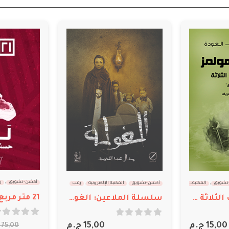
-33%
أكشن-تشويق
,
رعب
,
روايات قصيرة
أكشن-تشويق
,
ب
إلكترونيه
,
رعب
21 متر مربع – لذه
سلسلة الملاعين: الغولة
out of 5
0
out of 5
0
50,00
ج.م
15,00
ج.م
75,00
ج.م
225,00
ج.