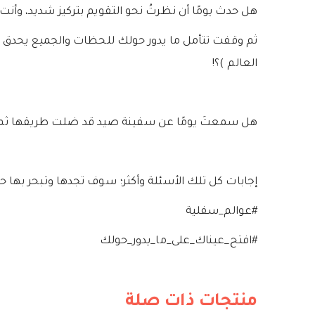
هل حدث يومًا أن نظرتُ نحو التقويم بتركيز شديد، وأن
ثم وقفت تتأمل ما يدور حولك للحظات والجميع يحدق بك
العالم )؟!
هل سمعتَ يومًا عن سفينة صيد قد ضلت طريقها ثم عاد
إجابات كل تلك الأسئلة وأكثر؛ سوف تجدها وتبحر به
#عوالم_سفلية
#افتح_عيناك_على_ما_يدور_حولك
منتجات ذات صلة