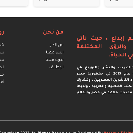
من نحن
رو
م إبداع ، حيث تأتي
عن الدار
شرو
ة والرؤى المختلفة
انشر معنا
سي
ي الحياة.
تدرب معنا
سيا
الوظائف
اتص
لتدريب والنشر والتوزيع هي
مؤسسة مصرية تأسست عام 2013 في جمهورية مصر
خدم
د الناشرين المصريين ، وتشارك
أما
 الكتب المحلية والعربية ، ولديها
مكتبات مهمة في مصر والعالم