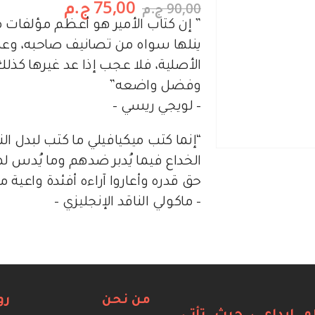
75,00
ج.م
90,00
ج.م
” إن كتاب الأمير هو أعظم مؤلفات م
ينلها سواه من تصانيف صاحبه، وعدا 
الأصلية، فلا عجب إذا عد غيرها كذلك
وفضل واضعه”
– لويجي ريسي –
“إنما كتب ميكيافيلي ما كتب لبدل 
الخداع فيما يُدبر ضدهم وما يُدس 
حق قدره وأعاروا آراءه أفئدة واعية م
– ماكولي الناقد الإنجليزي –
من نحن
رو