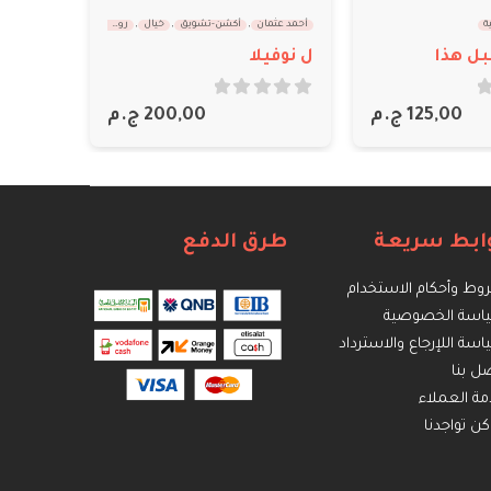
تميمة نبيل
,
روايات
,
رومانسية
,
علاقات شخصية
ن-تشويق
,
خيال
,
رومانسية
روايات
,
طائف في رحلة أبدية – الجزء الثاني
out of 5
0
300,00
ج.م
200,00
ج.م
out of 5
0
ابط سريعة
طرق الدفع
ط وأحكام الاستخدام
اسة الخصوصية
سة اللإرجاع والاسترداد
ل بنا
ة العملاء
كن تواجدنا