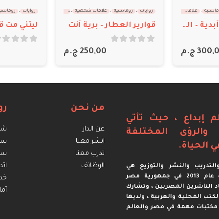
اقات شخصية
,
كاردينيا الغوازي
روايات
,
رومانسية
أحمد عثمان
,
أكش
 برية أنت
ليتني مت قبل هذا
ل نوفيلا
out of 5
0
out of 5
0
250,
ج.م
125,00
ج.م
من نحن
رو
م إبداع ، حيث تأتي
عن الدار
شرو
ة والرؤى المختلفة
انشر معنا
سي
ي الحياة.
تدرب معنا
سيا
الوظائف
اتص
لتدريب والنشر والتوزيع هي
مؤسسة مصرية تأسست عام 2013 في جمهورية مصر
خدم
د الناشرين المصريين ، وتشارك
أما
 الكتب المحلية والعربية ، ولديها
مكتبات مهمة في مصر والعالم