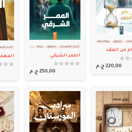
درات
,
تشويق
,
رومانسية
,
معرض القاهرة 2026
أحدث الإصدرات
,
تشويق
,
دراما
,
معرض القاهرة 2026
أحدث الإص
م من الفقد
الممر الشرقي
220,00
ج.م
out of 5
0
out of 5
0
250,00
ج.م