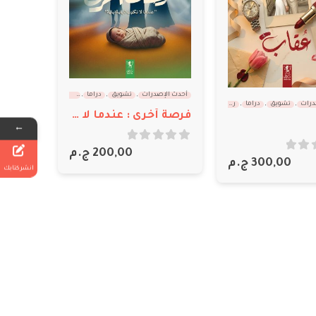
أحدث الإصدرات
,
تشويق
,
دراما
,
معرض القاهرة 2026
درات
,
تشويق
,
دراما
,
رومانسي اجتماعي
,
معرض القاهرة 2026
فرصة أخرى : عندما لا تكون النهاية نهاية
←
out of 5
0
200,00
ج.م
300,00
ج.م
انشر كتابك