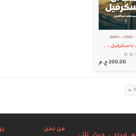
,
ترجمات
,
تشويق
كلب ال باسكرفيل : شيرلوك هولمز
200,00
ج.م
من نحن
رو
م إبداع ، حيث تأتي