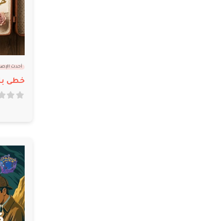
أحدث الإص
خطى بلا
out of 5
0