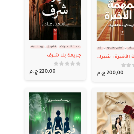
أحدث الإصدرات
,
تشويق
,
رومانسية
,
معرض القاهرة 2026
,
درات
,
أكشن-تشويق
,
الأكثر مبيعاً
,
ترجمات
,
تشويق
جريمة بلا شرف
المهمة الأخيرة : شيرلوك هولمز
out of 5
0
220,00
ج.م
200,00
ج.م