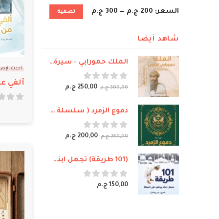
السعر:
200 ج.م
—
300 ج.م
تصفية
شاهد أيضا
الملك حمورابي - سيرة تاريخية - مارك دي ميروب
أحدث الإص
ألفي عا
out of 5
0
250,00
ج.م
300,00
ج.م
out of 5
0
دموع الزمرد ( سلسلة أسرار خلف أسوار القصر)
out of 5
0
200,00
ج.م
250,00
ج.م
(101 طريقة) تجعل ابنك يواظب على الصلاة
out of 5
0
150,00
ج.م